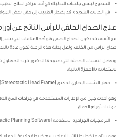
الخضوع لبعض جلسات التدليك في أحد مراكز العلاج الطبيع
في الحالات الشديدة، قد يضطر الطبيب إلى حقن بعض المواد المخ
علاج الصداع الخلفي للرأس الناتج عن أورا
مع الأسف قد يكون الصداع الخلفي هو أحد العلامات التي تشير إ
صداع الرأس من الخلف، ولعل بداية هذه الرحلة تكون عادة بالتد
وبفضل التقنيات الحديثة التي يعتمدها الدكتور فريد الحفناوي ف
لاستعانته بالأجهزة التالية:
جهاز التثبيت الإطاري الدقيق (Stereotactic Head Frame):
وهو أحدث جيل من الإطارات المستخدمة في جراحات المخ الدقيقة،
عمليات أورام الدماغ.
البرمجيات الجراحية المتقدمة (Stereotactic Planning Software):
وهو برنامج تخطيط ثلاثي الأبعاد يرسم خريطة دقيقة للدماغ قبل 