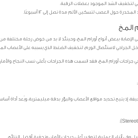
ي لتخفيف الشد الموجود بعضلات الرقبة.
درة حول العصب لتسكين الألم مدة تصل إلى 12 أسبوعًا.
م المخ
لى الإصابة ببعض أنواع أورام المخ، وحينئذ لا بد من خوض رحلة مختلفة من
خل الجراحي لاستئصال الورم، لتخفيف الضغط الذي يسببه على الأعصاب المج
ي جراحات أورام المخ، فقد اتسمت هذه الجراحات بأعلى نسب النجاح والأمان
 إذ يتيح تحديد مواقع الأعصاب والبؤر بدقة ميليمترية، ويُعد أداة أساس
وفي أثناء العملية، لتوفير أعلى درجات الأمان وتحقيق أفضل النتائج.