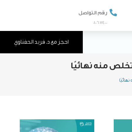

رقم التواصل
01006074000
احجز مع د. فريد الحفناوي
خلص منه نهائيًا
هائيًا