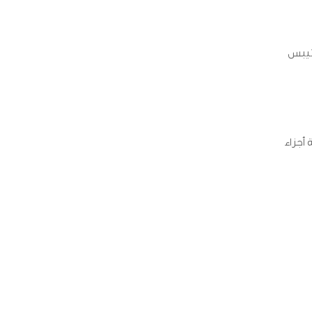
 تيبس
أجزاء