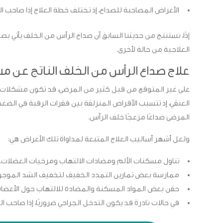
الأعراض المصاحبة للصداع، إذ تختلف خطة العلاج إذا صاحب ال
إذًا، نستنتج من حديثنا السابق أن صداع الرأس من الخلف يأتي 
العلاجية من حالة لأخرى.
علاج صداع الرأس من الخلف الناتج عن م
على غير المتوقع من قبل كثير من المرضى، قد تكون مشكلات ال
العنقي، إذ تتسبب الأقراص المنزلقة بين فقرات الرقبة في الضغط
المرضى صداعًا مزعجًا خلف الرأس.
ولعل أشهر أساليب العلاج المتبعة لمداواة تلك الأعراض هي:
تناول مسكنات الألم ومضادات الالتهاب ومرخيات العضلات.
ممارسة بعض تمارين التمدد الخفيف لتخفيف الشد الموجود
حقن بعض المواد المسكنة والمضادة للالتهاب حول الأعصاب
في حالات نادرة قد يكون التدخل الجراحي ضروريًا، إذا صاحب