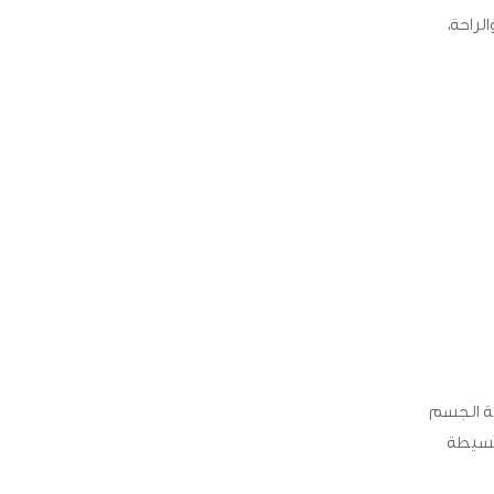
لراحة،
ية الجسم
 بسيطة