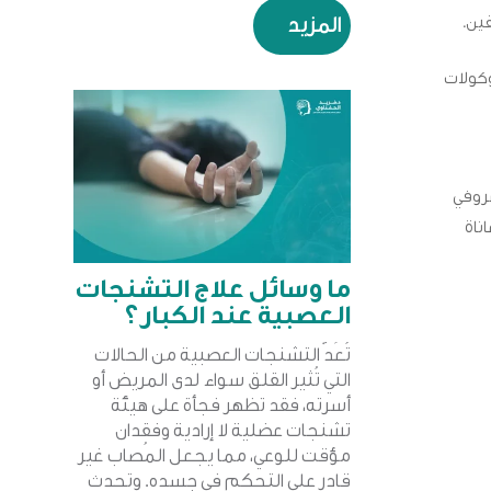
فين.
المزيد
وكولات
ضروفي
ناة
ما وسائل علاج التشنجات
العصبية عند الكبار؟
تُعَدّ التشنجات العصبية من الحالات
التي تُثير القلق سواء لدى المريض أو
أسرته، فقد تظهر فجأة على هيئة
تشنجات عضلية لا إرادية وفقدان
مؤقت للوعي، مما يجعل المُصاب غير
قادر على التحكم في جسده. وتحدث