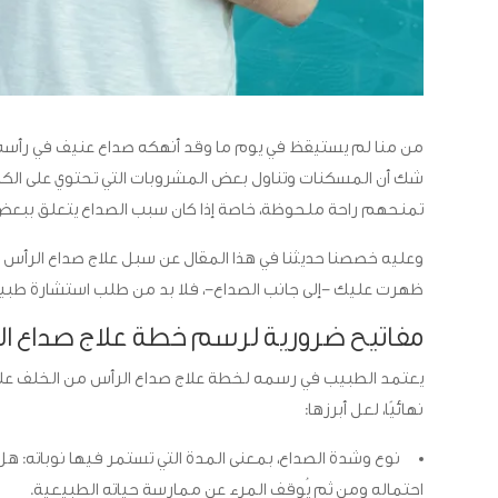
من منا لم يستيقظ في يوم ما وقد أنهكه صداع عنيف في رأسه 
شك أن المسكنات وتناول بعض المشروبات التي تحتوي على الكافيي
تمنحهم راحة ملحوظة، خاصة إذا كان سبب الصداع يتعلق ببعض 
وعليه خصصنا حديثنا في هذا المقال عن سبل علاج صداع الرأس من 
ظهرت عليك -إلى جانب الصداع-، فلا بد من طلب استشارة طبي
مفاتيح ضرورية لرسم خطة علاج صداع ا
يعتمد الطبيب في رسمه لخطة علاج صداع الرأس من الخلف على
نهائيًا، لعل أبرزها:
نوع وشدة الصداع، بمعنى المدة التي تستمر فيها نوباته: ه
احتماله ومن ثم يُوقف المرء عن ممارسة حياته الطبيعية.