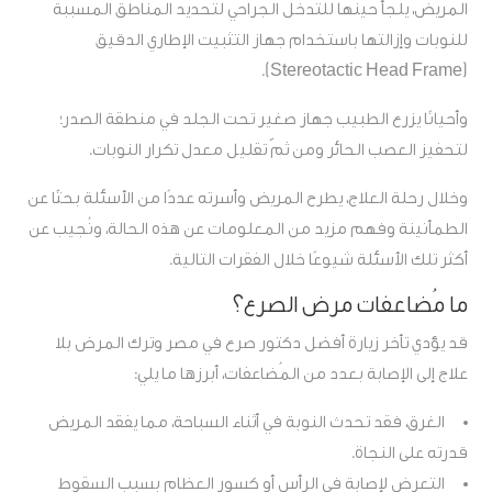
المريض، يُلجأ حينها للتدخل الجراحي لتحديد المناطق المُسببة
للنوبات وإزالتها باستخدام جهاز التثبيت الإطاري الدقيق
(Stereotactic Head Frame).
وأحيانًا يزرع الطبيب جهاز صغير تحت الجلد في منطقة الصدر؛
لتحفيز العصب الحائر ومن ثمّ تقليل معدل تكرار النوبات.
وخلال رحلة العلاج، يطرح المريض وأسرته عددًا من الأسئلة بحثًا عن
الطمأنينة وفهم مزيد من المعلومات عن هذه الحالة، ونُجيب عن
أكثر تلك الأسئلة شيوعًا خلال الفقرات التالية.
ما مُضاعفات مرض الصرع؟
قد يؤدي تأخر زيارة أفضل دكتور صرع في مصر وترك المرض بلا
علاج إلى الإصابة بعدد من المُضاعفات، أبرزها ما يلي:
الغرق، فقد تحدث النوبة في أثناء السباحة، مما يفقد المريض
قدرته على النجاة.
التعرض لإصابة في الرأس أو كسور العظام بسبب السقوط