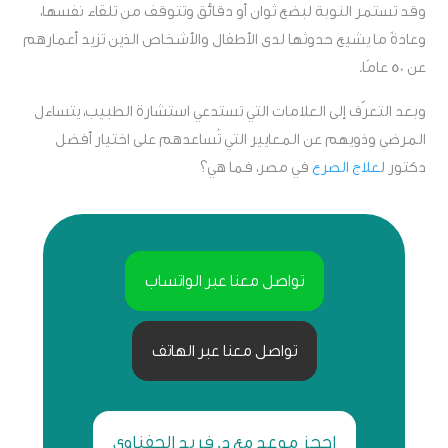
وقد تستمر النوبة لبضع ثوان أو دقائق وتتوقف من تلقاء نفسها،
وعادةً ما يشيع حدوثها لدى الأطفال والأشخاص الذين تزيد أعمارهم
عن 50 عامًا.
وبعد التعرّف إلى العلامات التي تستدعي استشارة الطبيب، يتساءل
المرضى وذويهم عن المعايير التي تُساعدهم على اختيار أفضل
دكتور ل
علاج الصرع
في مصر، فما هي؟
تواصل معنا عبر الواتساب
تواصل معنا عبر الهاتف
احجز موعد مع د. فريد الحفناوي