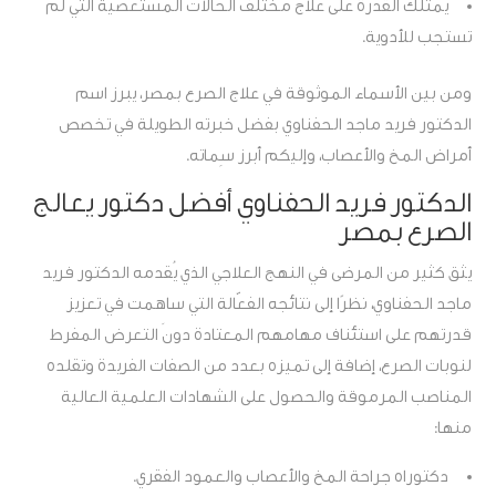
يمتلك القدرة على علاج مختلف الحالات المستعصية التي لم
تستجب للأدوية.
ومن بين الأسماء الموثوقة في علاج الصرع بمصر، يبرز اسم
الدكتور فريد ماجد الحفناوي بفضل خبرته الطويلة في تخصص
أمراض المخ والأعصاب، وإليكم أبرز سِماته.
الدكتور فريد الحفناوي أفضل دكتور يعالج
الصرع بمصر
يثق كثير من المرضى في النهج العلاجي الذي يُقدمه الدكتور فريد
ماجد الحفناوي، نظرًا إلى نتائجه الفعّالة التي ساهمت في تعزيز
قدرتهم على استئناف مهامهم المعتادة دونَ التعرض المفرط
لنوبات الصرع، إضافة إلى تميزه بعدد من الصفات الفريدة وتقلده
المناصب المرموقة والحصول على الشهادات العلمية العالية
منها:
دكتوراه جراحة المخ والأعصاب والعمود الفقري.