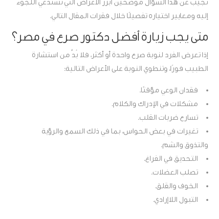
نُجيب عن هذا السؤال مُوضحين أبرز الأعراض التي تستدعي اللجوء
إليه ومعايير اختياره تفصيلًا خلال فقرات المقال التالي.
متى يجب زيارة أفضل دكتور صرع في مصر؟
إذا تعرض الفرد لنوبة صرع واحدة أو أكثر، فلا بُدَّ من استشارة
الطبيب فورًا، وتنطوي النوبة على الأعراض التالية:
فقدان الوعي مؤقتًا.
مشكلات في الإدراك والكلام.
تسارع ضربات القلب.
تغيرات في بعض الحواس، بما في ذلك السمع والرؤية
والتذوق والشم.
التحديق في الفراغ.
تصلب العضلات.
الخوف والقلق.
التبول اللاإرادي.