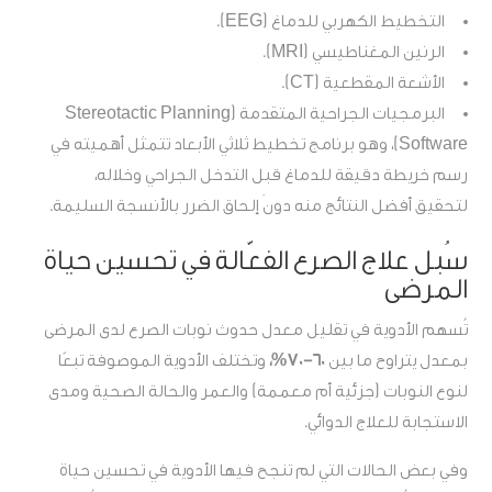
التخطيط الكهربي للدماغ (EEG).
الرنين المغناطيسي (MRI).
الأشعة المقطعية (CT).
البرمجيات الجراحية المتقدمة (Stereotactic Planning
Software)، وهو برنامج تخطيط ثلاثي الأبعاد تتمثل أهميته في
رسم خريطة دقيقة للدماغ قبل التدخل الجراحي وخلاله،
لتحقيق أفضل النتائج منه دونَ إلحاق الضرر بالأنسجة السليمة.
سُبل علاج الصرع الفعّالة في تحسين حياة
المرضى
تُسهم الأدوية في تقليل معدل حدوث نوبات الصرع لدى المرضى
بمعدل يتراوح ما بين
60-70%،
وتختلف الأدوية الموصوفة تبعًا
لنوع النوبات (جزئية أم معممة) والعمر والحالة الصحية ومدى
الاستجابة للعلاج الدوائي.
وفي بعض الحالات التي لم تنجح فيها الأدوية في تحسين حياة