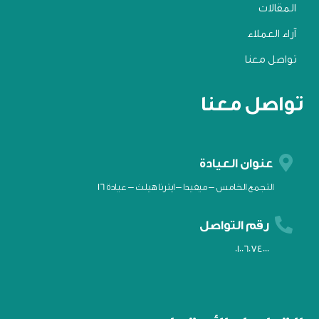
المقالات
آراء العملاء
تواصل معنا
تواصل معنا

عنوان العيادة
التجمع الخامس – ميفيدا – ايترنا هيلث – عيادة 16

رقم التواصل
01006074000