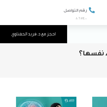

رقم التواصل
01006074000
احجز مع د. فريد الحفناوي
ء نفسها؟