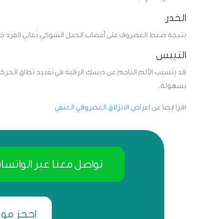
الخدر
نتيجة ضغط الغضروف على أعصاب الحبل الشوكي، يُعاني الفرد خدرًا 
التيبس
قد يتسبب الألم الناجم عن ديسك الرقبة في تقييد نطاق الحرك
بسهولة.
اقرا ايضا عن
اعراض الانزلاق الغضروفي العنقي
تواصل معنا عبر الواتسا
احجز موع