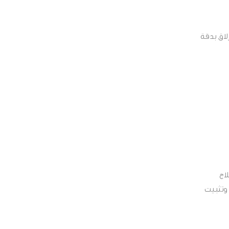
لاق بدقة
اج
 وتثبيت