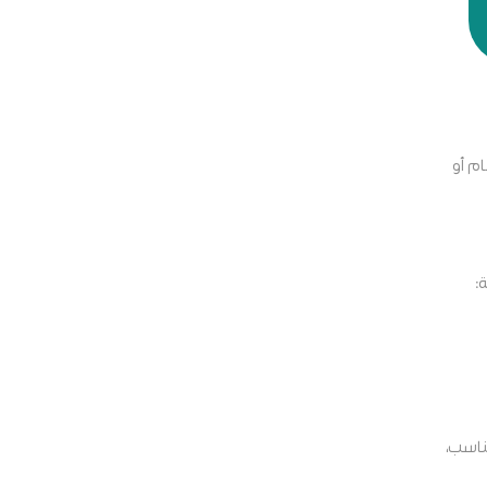
م أو
:
ناسب،