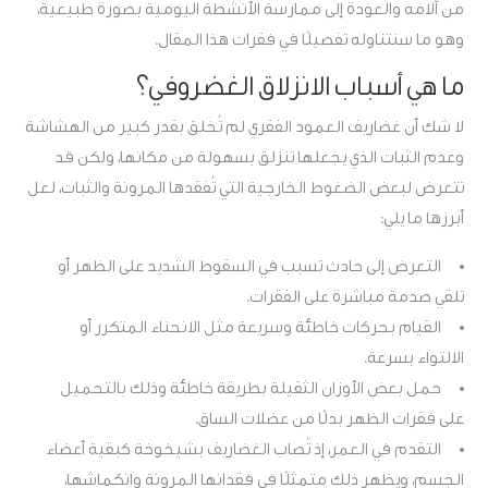
من آلامه والعودة إلى ممارسة الأنشطة اليومية بصورة طبيعية،
وهو ما سنتناوله تفصيلًا في فقرات هذا المقال.
ما هي أسباب الانزلاق الغضروفي؟
لا شك أن غضاريف العمود الفقري لم تُخلق بقدر كبير من الهشاشة
وعدم الثبات الذي يجعلها تنزلق بسهولة من مكانها، ولكن قد
تتعرض لبعض الضغوط الخارجية التي تُفقدها المرونة والثبات، لعل
أبرزها ما يلي:
التعرض إلى حادث تسبب في السقوط الشديد على الظهر أو
تلقي صدمة مباشرة على الفقرات.
القيام بحركات خاطئة وسريعة مثل الانحناء المتكرر أو
الالتواء بسرعة.
حمل بعض الأوزان الثقيلة بطريقة خاطئة وذلك بالتحميل
على فقرات الظهر بدلًا من عضلات الساق.
التقدم في العمر، إذ تُصاب الغضاريف بشيخوخة كبقية أعضاء
الجسم، ويظهر ذلك متمثلًا في فقدانها المرونة وانكماشها،