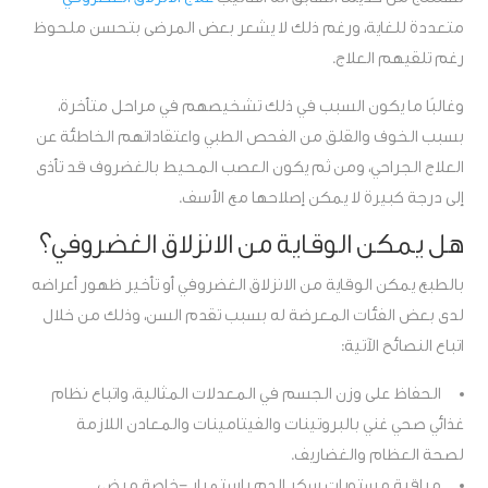
متعددة للغاية، ورغم ذلك لا يشعر بعض المرضى بتحسن ملحوظ
رغم تلقيهم العلاج.
وغالبًا ما يكون السبب في ذلك تشخيصهم في مراحل متأخرة،
بسبب الخوف والقلق من الفحص الطبي واعتقاداتهم الخاطئة عن
العلاج الجراحي، ومن ثم يكون العصب المحيط بالغضروف قد تأذى
إلى درجة كبيرة لا يمكن إصلاحها مع الأسف.
هل يمكن الوقاية من الانزلاق الغضروفي؟
بالطبع يمكن الوقاية من الانزلاق الغضروفي أو تأخير ظهور أعراضه
لدى بعض الفئات المعرضة له بسبب تقدم السن، وذلك من خلال
اتباع النصائح الآتية:
الحفاظ على وزن الجسم في المعدلات المثالية، واتباع نظام
غذائي صحي غني بالبروتينات والفيتامينات والمعادن اللازمة
لصحة العظام والغضاريف.
مراقبة مستويات سكر الدم باستمرار -خاصة مرضى