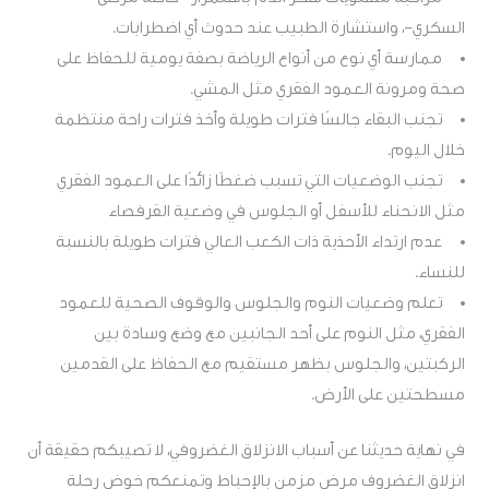
السكري-، واستشارة الطبيب عند حدوث أي اضطرابات.
ممارسة أي نوع من أنواع الرياضة بصفة يومية للحفاظ على
صحة ومرونة العمود الفقري مثل المشي.
تجنب البقاء جالسًا فترات طويلة وأخذ فترات راحة منتظمة
خلال اليوم.
تجنب الوضعيات التي تسبب ضغطًا زائدًا على العمود الفقري
مثل الانحناء للأسفل أو الجلوس في وضعية القرفصاء
عدم ارتداء الأحذية ذات الكعب العالي فترات طويلة بالنسبة
للنساء.
تعلم وضعيات النوم والجلوس والوقوف الصحية للعمود
الفقري، مثل النوم على أحد الجانبين مع وضع وسادة بين
الركبتين، والجلوس بظهر مستقيم مع الحفاظ على القدمين
مسطحتين على الأرض.
في نهاية حديثنا عن أسباب الانزلاق الغضروفي، لا تصيبكم حقيقة أن
انزلاق الغضروف مرض مزمن بالإحباط وتمنعكم خوض رحلة