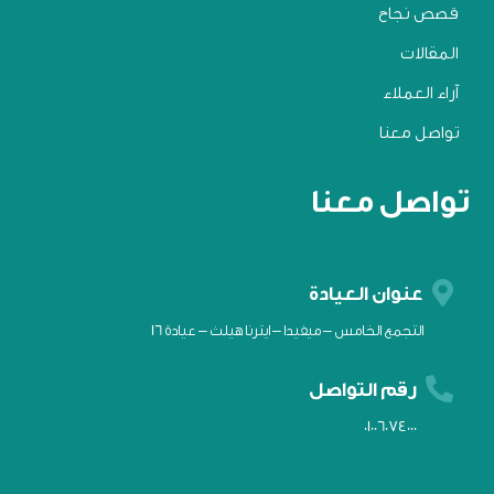
قصص نجاح
المقالات
آراء العملاء
تواصل معنا
تواصل معنا

عنوان العيادة
التجمع الخامس – ميفيدا – ايترنا هيلث – عيادة 16

رقم التواصل
01006074000