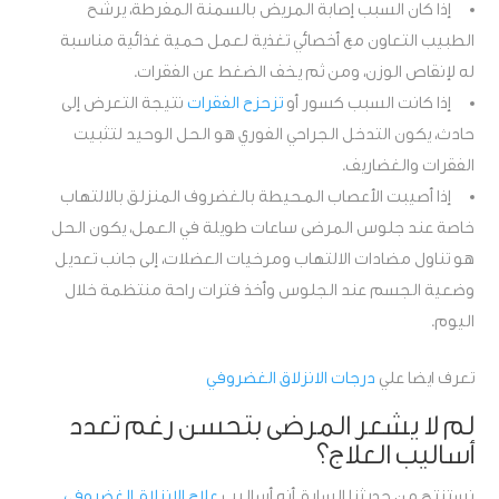
إذا كان السبب إصابة المريض بالسمنة المفرطة، يرشح
الطبيب التعاون مع أخصائي تغذية لعمل حمية غذائية مناسبة
له لإنقاص الوزن، ومن ثم يخف الضغط عن الفقرات.
إذا كانت السبب كسور أو
تزحزح الفقرات
نتيجة التعرض إلى
حادث، يكون التدخل الجراحي الفوري هو الحل الوحيد لتثبيت
الفقرات والغضاريف.
إذا أصيبت الأعصاب المحيطة بالغضروف المنزلق بالالتهاب
خاصة عند جلوس المرضى ساعات طويلة في العمل، يكون الحل
هو تناول مضادات الالتهاب ومرخيات العضلات، إلى جانب تعديل
وضعية الجسم عند الجلوس وأخذ فترات راحة منتظمة خلال
اليوم.
تعرف ايضا علي
درجات الانزلاق الغضروفي
لم لا يشعر المرضى بتحسن رغم تعدد
أساليب العلاج؟
نستنتج من حديثنا السابق أنه أساليب
علاج الانزلاق الغضروفي