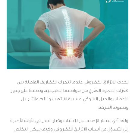
يحدث الانزلاق الغضروفي عندما تتحرك الغضاريف الفاصلة بين
فقرات العمود الفقري من مواضعها الطبيعية، وتضغط على جذور
الأعصاب والحبل الشوكي، مسببة الالتهاب والألم والتنميل
وصعوبة الحركة.
ولقد أدي انتشار الإصابة بين للشباب وكبار السن في الآونة الأخيرة
إلى التساؤل عن أسباب الانزلاق الغضروفي، وكيف يمكن التخلص